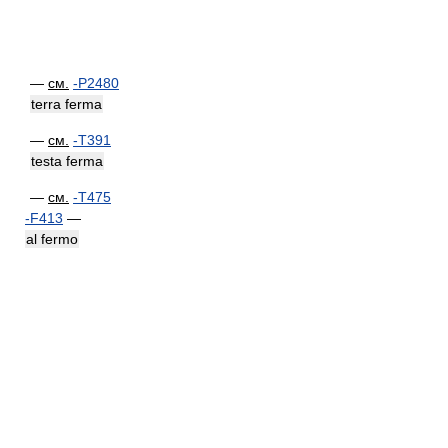
—
см.
-P2480
terra ferma
—
см.
-T391
testa ferma
—
см.
-T475
-F413
—
al fermo