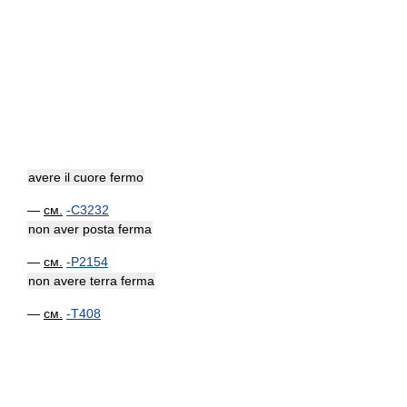
avere il cuore fermo
—
см.
-C3232
non aver posta ferma
—
см.
-P2154
non avere terra ferma
—
см.
-T408