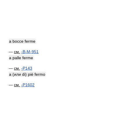
a bocce ferme
—
см.
-B-M-951
a palle ferme
—
см.
-P143
a (или di) piè fermo
—
см.
-P1602