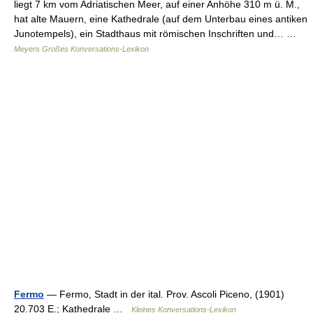
liegt 7 km vom Adriatischen Meer, auf einer Anhöhe 310 m ü. M.,
hat alte Mauern, eine Kathedrale (auf dem Unterbau eines antiken
Junotempels), ein Stadthaus mit römischen Inschriften und… …
Meyers Großes Konversations-Lexikon
Fermo
— Fermo, Stadt in der ital. Prov. Ascoli Piceno, (1901)
20.703 E.; Kathedrale …
Kleines Konversations-Lexikon