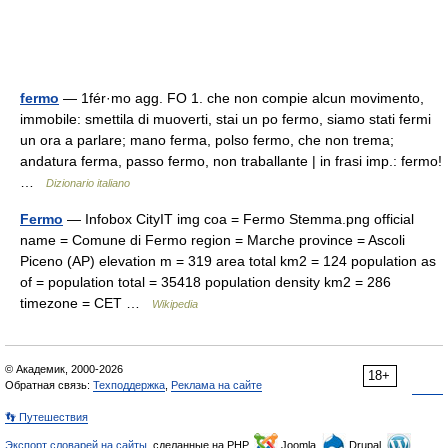
fermo
— 1fér·mo agg. FO 1. che non compie alcun movimento,
immobile: smettila di muoverti, stai un po fermo, siamo stati fermi
un ora a parlare; mano ferma, polso fermo, che non trema;
andatura ferma, passo fermo, non traballante | in frasi imp.: fermo!
…
Dizionario italiano
Fermo
— Infobox CityIT img coa = Fermo Stemma.png official
name = Comune di Fermo region = Marche province = Ascoli
Piceno (AP) elevation m = 319 area total km2 = 124 population as
of = population total = 35418 population density km2 = 286
timezone = CET …
Wikipedia
© Академик, 2000-2026
18+
Обратная связь:
Техподдержка
,
Реклама на сайте
👣 Путешествия
Экспорт словарей на сайты
, сделанные на PHP,
Joomla,
Drupal,