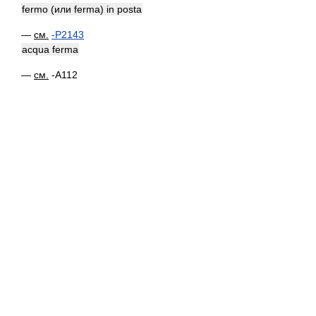
fermo (или ferma) in posta
—
см.
-P2143
acqua ferma
—
см.
-A112