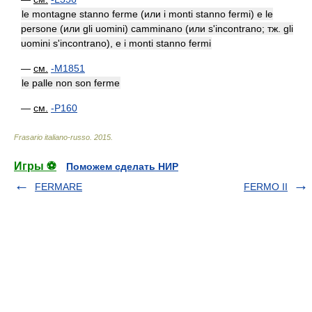
le montagne stanno ferme (или i monti stanno fermi) e le
persone (или gli uomini) camminano (или s'incontrano; тж. gli
uomini s'incontrano), e i monti stanno fermi
—
см.
-M1851
le palle non son ferme
—
см.
-P160
Frasario italiano-russo
.
2015
.
Игры ⚽
Поможем сделать НИР
FERMARE
FERMO II