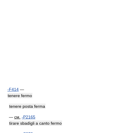
-F414
—
tenere fermo
tenere posta ferma
—
см.
-P2165
tirare sbadigli a canto fermo