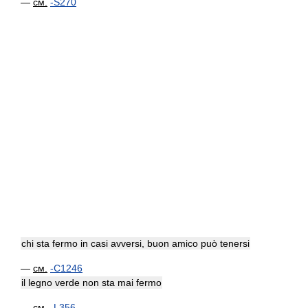
—
см.
-S270
chi sta fermo in casi avversi, buon amico può tenersi
—
см.
-C1246
il legno verde non sta mai fermo
—
см.
-L356