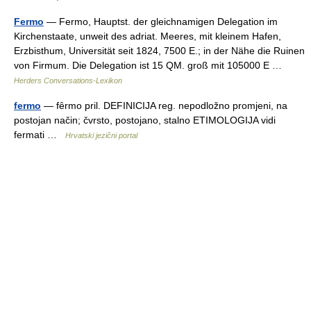
Fermo
— Fermo, Hauptst. der gleichnamigen Delegation im
Kirchenstaate, unweit des adriat. Meeres, mit kleinem Hafen,
Erzbisthum, Universität seit 1824, 7500 E.; in der Nähe die Ruinen
von Firmum. Die Delegation ist 15 QM. groß mit 105000 E …
Herders Conversations-Lexikon
fermo
— fȇrmo pril. DEFINICIJA reg. nepodložno promjeni, na
postojan način; čvrsto, postojano, stalno ETIMOLOGIJA vidi
fermati …
Hrvatski jezični portal