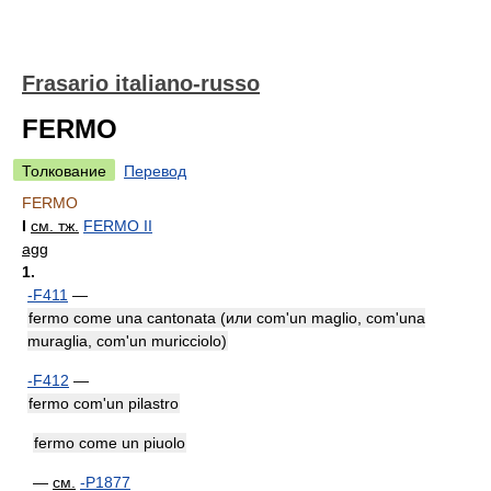
Frasario italiano-russo
FERMO
Толкование
Перевод
FERMO
I
см. тж.
FERMO II
agg
1.
-F411
—
fermo come una cantonata (или com'un maglio, com'una
muraglia, com'un muricciolo)
-F412
—
fermo com'un pilastro
fermo come un piuolo
—
см.
-P1877