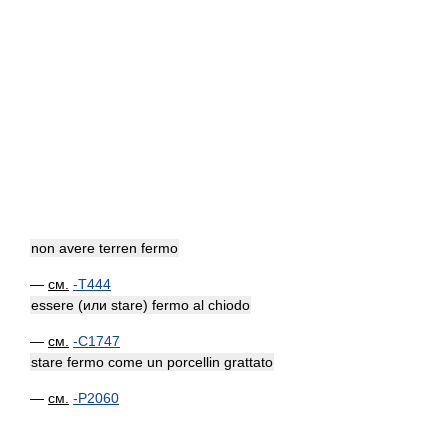
non avere terren fermo
—
см.
-T444
essere (или stare) fermo al chiodo
—
см.
-C1747
stare fermo come un porcellin grattato
—
см.
-P2060